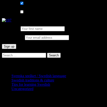
List choice
På svenska
List choice
In English
First Name:
Email address:
Search
for:
Categories
Svenska språket / Swedish language
Swedish traditions & culture
Tips for learning Swedish
Uncategorized
Copyright Globatris AB. Remember you
are responsible for keeping sufficient