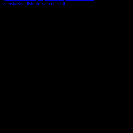
svenska
Swedish
tutor
vara eller bli
Learn, improve and stay fluent.
Convenient and flexible tutoring online.
Sign me up for the newsletter ! Tips when
learning Swedish.