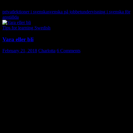
privatlektioner i svenska
svenska på jobbet
undervisning i svenska för
anställda
Tips for learning Swedish
Vara eller bli
February 21, 2018
Charlotta
6 Comments
Det kan vara svårt att veta om det blir rätt med “vara eller bli”. (For
short explanation in English pls scroll down)
I dag fick jag en fråga om verben vara och bli. Hur ska man tänka?
Tänk så här:
Vara
är ett tillstånd.
Bli
innebär en förändring; någonting händer/inträffar.
Om du vill jämföra med engelskan kan du tänka på
vara = to be