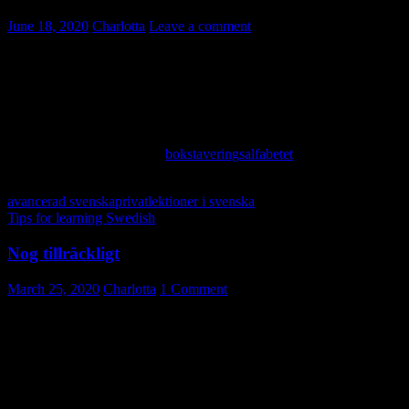
June 18, 2020
Charlotta
Leave a comment
Ibland behöver man stava sitt namn eller sin mejladress högt, t.ex. i
telefon. Då kan det vara svårt att höra skillnad på vissa bokstäver för
den som lyssnar. M och N, E och I osv. Då kan man använda
bokstaveringsalfabetet. Jag säger ” M som i Martin”. Ofta räcker det
att säga de bokstäver som kan vara otydliga.
Här hittar du en tabell över
bokstaveringsalfabetet
(stavningsalfabetet)
avancerad svenska
privatlektioner i svenska
Tips for learning Swedish
Nog tillräckligt
March 25, 2020
Charlotta
1 Comment
Jag fick en fråga om skillnaden mellan nog och tillräckligt. Jag visar
med några exempel nedan. Jag talar också lite om hur det lilla ordet
nog
används på andra sätt. Nog tror jag, att ni efter att ha läst detta,
förstår betydelsen.
Nog och tillräckligt: