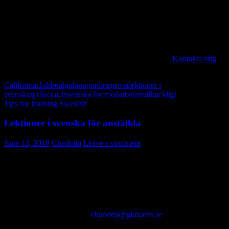
Sjukt nog fanns det inget toalettpapper att köpa i affären.
Tänk på att vi oftast uttalar nog som “no”. Nu är det nog dags att
sluta –> “nu e re no dags å sluta”
Vill du förresten ha hjälp med att förbättra ditt uttal?
Kontakta mig
gärna för lektioner.
California
children
hjälp
nog
online
privatlektioner i
svenska
språkcoach
svenska för medarbetare
tillräckligt
Tips for learning Swedish
Lektioner i svenska för anställda
June 13, 2018
Charlotta
Leave a comment
Är du på jakt efter lektioner i svenska för anställda?
Privatundervisning i svenska för företag och anställda kan ske
antingen via Skype, eller på arbetsplats/i den anställdes hem
beroende på omfattning och plats. Aktuella områden för lektioner i
svenska på plats är främst Göteborg och Kungsbacka. Kontakta oss
gärna för mer information:
charlotta@globatris.se