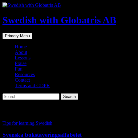
Skip
to
content
Swedish with Globatris AB
Search
Primary Menu
Home
About
Lessons
Praise
Fun
Resources
Contact
Terms and GDPR
Search
for:
Tag Archives: privatlektioner i svenska
Tips for learning Swedish
Svenska bokstaveringsalfabetet