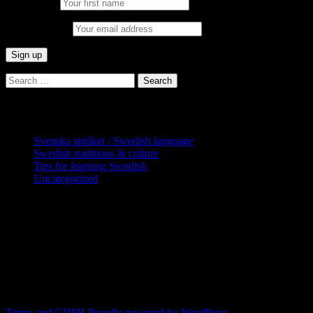
First Name:
Email address:
Search
for:
Categories
Svenska språket / Swedish language
Swedish traditions & culture
Tips for learning Swedish
Uncategorized
Copyright Globatris AB. Remember you
are responsible for keeping sufficient
procedures and virus checks regarding
data and downloads (where permitted)
from this site.
Terms and GDPR
Proudly powered by WordPress