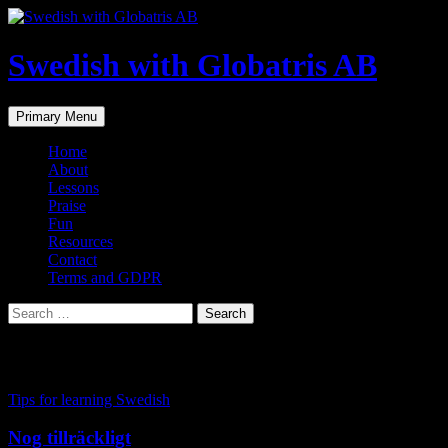
Skip
to
content
Swedish with Globatris AB
Search
Primary Menu
Home
About
Lessons
Praise
Fun
Resources
Contact
Terms and GDPR
Search
for:
Tag Archives: hjälp
Tips for learning Swedish
Nog tillräckligt