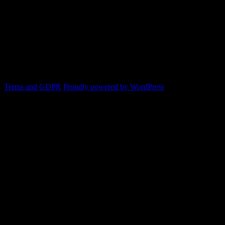
Copyright Globatris AB. Remember you
are responsible for keeping sufficient
procedures and virus checks regarding
data and downloads (where permitted)
from this site.
Terms and GDPR
Proudly powered by WordPress