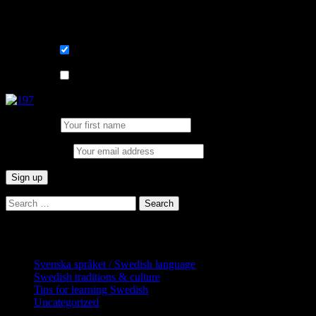
learning Swedish.
List choice
På svenska
List choice
In English
First Name:
Email address:
Search
for:
Categories
Svenska språket / Swedish language
Swedish traditions & culture
Tips for learning Swedish
Uncategorized