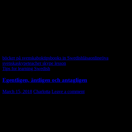
Sjöwall Wahlöö (skriver om Martin Beck)
… av övriga kategorier
Astrid Lindgren
Theodor Kallifatides
Marianne Fredriksson
böcker på svenska
boktips
books in Swedish
läsa
online
öva
svenska
skype
teacher skype lesson
Tips for learning Swedish
Egentligen, äntligen och antagligen
March 15, 2018
Charlotta
Leave a comment
Egentligen, äntligen och antagligen – tre ord som låter ganska lika.
Vet du när du ska använda vilket?
egentligen = i själva verket
äntligen = till slut, efter lång tid