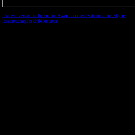
lärare i svenska online
online Swedish conversation
teacher skype
lesson
teenagers children
tutor
Learn, improve and stay fluent.
Convenient and flexible tutoring online.
Sign me up for the newsletter ! Tips when