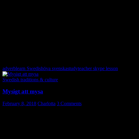
Antagligen ska jag ha mycket godis i påsk.
Det var sent, men de var äntligen hemma.
Efter att ha velat det länge provade han äntligen surströmming!
Han trodde att det skulle bli svårt men det var egentligen mycket lätt.
Efter mycket eftertanke bestämde han sig för att hon antagligen hade
rätt.
adverb
learn Swedish
öva svenska
study
teacher skype lesson
Swedish traditions & culture
Mysigt att mysa
February 8, 2018
Charlotta
3 Comments
Denmark has ”hygge” and us Swedes have ”mys”. “Mys” is
explained in the Swedish Academy Glossary as – my own
translation – well-being coming from snug and cozy environment, or
a nice, cozy activity. Think fika; hugging and kissing; drinking a
glass of wine; sitting in front of the fire; being snowed in yet warm