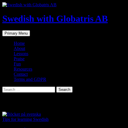
Skip
to
content
Swedish with Globatris AB
Search
Primary Menu
Home
About
Lessons
Praise
Fun
Resources
Contact
Terms and GDPR
Search
for:
Tag Archives: teacher skype lesson
Tips for learning Swedish