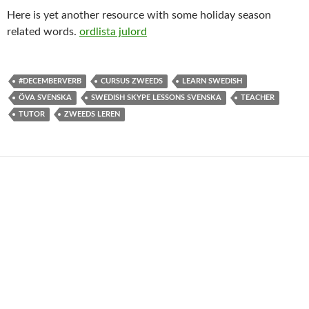
Here is yet another resource with some holiday season
related words.
ordlista julord
#DECEMBERVERB
CURSUS ZWEEDS
LEARN SWEDISH
ÖVA SVENSKA
SWEDISH SKYPE LESSONS SVENSKA
TEACHER
TUTOR
ZWEEDS LEREN