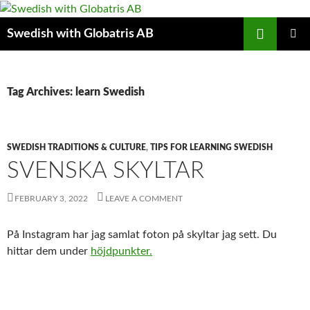
Skip
to
Search
Swedish with Globatris AB
content
PRIMAR
MENU
Tag Archives: learn Swedish
SWEDISH TRADITIONS & CULTURE
,
TIPS FOR LEARNING SWEDISH
SVENSKA SKYLTAR
FEBRUARY 3, 2022
LEAVE A COMMENT
På Instagram har jag samlat foton på skyltar jag sett. Du
hittar dem under
höjdpunkter.