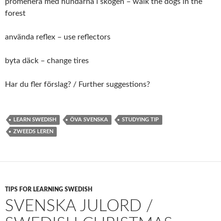
promenera med hundarna i skogen – walk the dogs in the
forest
använda reflex – use reflectors
byta däck – change tires
Har du fler förslag? / Further suggestions?
LEARN SWEDISH
ÖVA SVENSKA
STUDYING TIP
ZWEEDS LEREN
TIPS FOR LEARNING SWEDISH
SVENSKA JULORD /