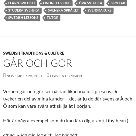
LEARN SWEDISH
ONLINE LESSONS
ÖVA SVENSKA
SKYLTAR
STUDERA SVENSKA
SVENSKA SPRÅKET
SVENSKAKURS
SWEDISH LESSONS
TUTOR
SWEDISH TRADITIONS & CULTURE
GÅR OCH GÖR
NOVEMBER 25, 2021
LEAVE A COMMENT
Verben går och gör ser nästan likadana ut i presens.Det
tycker en del av mina kunder – det är ju de där svenska Å och
Ö som kan vara svåra att skilja åt i början.
Här är några exempel som du kan lära dig utantill (by heart).
att gå – jag går, jag gick, jag har gått