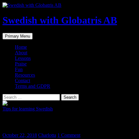
Skip
to
content
Swedish with Globatris AB
Search
Primary Menu
Home
About
Lessons
Praise
Fun
Resources
Contact
Terms and GDPR
Search
for:
Tips for learning Swedish
Böcker på svenska
October 22, 2018
Charlotta
1 Comment