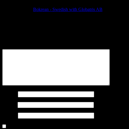
Pingback:
Bokrean - Swedish with Globatris AB
Leave a Reply
Your email address will not be published.
Required fields are
marked
*
Comment
*
Name
*
Email
*
Website
Sign me up for the newsletter! I want to get / stay comfortable