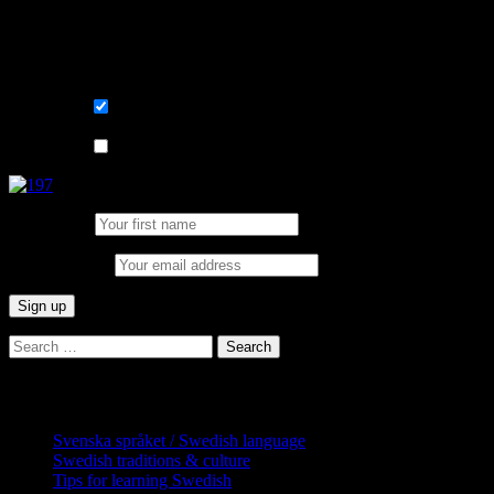
Sign me up for the newsletter ! Tips when
learning Swedish.
List choice
På svenska
List choice
In English
First Name:
Email address:
Search
for:
Categories
Svenska språket / Swedish language
Swedish traditions & culture
Tips for learning Swedish