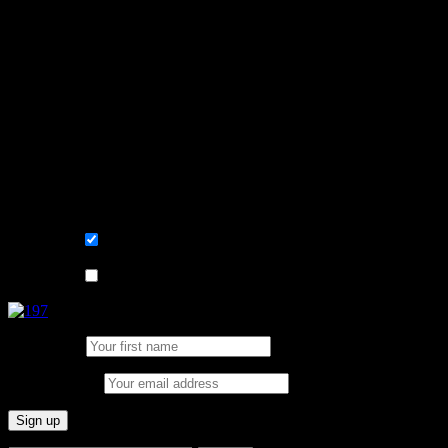
Learn, improve and stay fluent.
Convenient and flexible tutoring online.
Sign me up for the newsletter ! Tips when
learning Swedish.
List choice
På svenska
List choice
In English
First Name:
Email address: