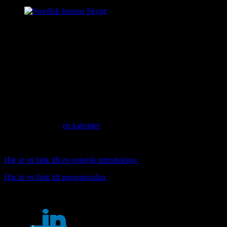
Sommar!
Dags för årets sommarpratare, också kallade sommarvärdar! Du kan
lyssna på dem på Sveriges Radio, P1.
Ett utmärkt tillfälle att öva svenska, och att ta del av intressanta
historier.
Många pratar om Sommarpratarna på jobbet under fikarasterna, och
med vänner och bekanta. Då är det bra att känna till fenomenet, och
kanske även ha lyssnat på i alla fall några av dem.
Du kan ladda ned
en kalender
med Sommarpratarna.
Vilka ska du lyssna på?
Här är en länk till en engelsk introduktion
Här är en länk till programsidan
Share this...