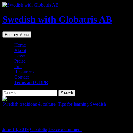
Skip
to
content
Swedish with Globatris AB
Search
Primary Menu
Home
About
Lessons
Praise
Fun
Resources
Contact
Terms and GDPR
Search
for:
Swedish traditions & culture
,
Tips for learning Swedish
Sommarpratare i P1
June 13, 2019
Charlotta
Leave a comment