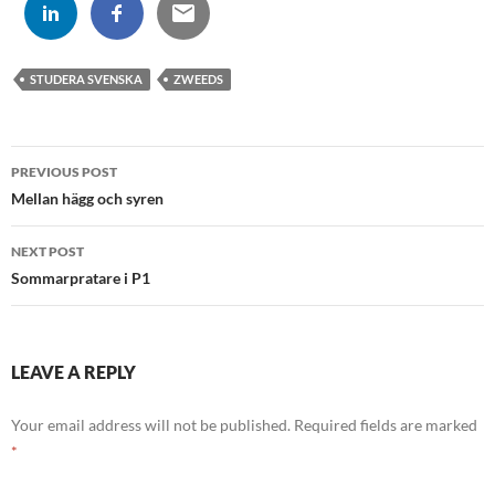
STUDERA SVENSKA
ZWEEDS
Post
PREVIOUS POST
navigation
Mellan hägg och syren
NEXT POST
Sommarpratare i P1
LEAVE A REPLY
Your email address will not be published.
Required fields are marked
*