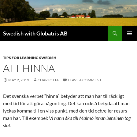
Skip
to
content
Search
Swedish with Globatris AB
PRIMAR
MENU
TIPS FOR LEARNING SWEDISH
ATT HINNA
MAY 2, 2019
CHARLOTTA
LEAVE A COMMENT
Det svenska verbet “hinna” betyder att man har tillräckligt
med tid för att göra någonting. Det kan också betyda att man
lyckas komma till en viss punkt, med den tid och/eller resurs
man har. Till exempel:
Vi hann åka till Malmö innan bensinen tog
slut.