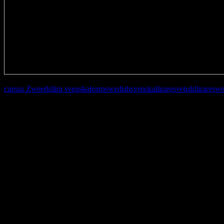
cursus Zweeds
lära svenska
learnswedish
svenskalärare
svensklärare
swe