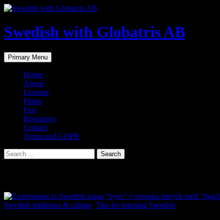
Skip
to
content
Swedish with Globatris AB
Search
Primary Menu
Home
About
Lessons
Praise
Fun
Resources
Contact
Terms and GDPR
Search
for:
Tag Archives: lära svenska
Swedish traditions & culture
,
Tips for learning Swedish