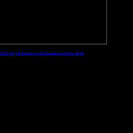
dish skype lessons svenska
tutor
zweeds leren