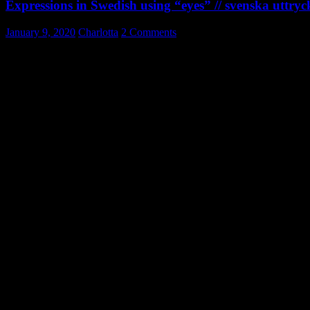
Expressions in Swedish using “eyes” // svenska uttr
January 9, 2020
Charlotta
2 Comments
Expressions in Swedish relating to the eye
Expressions and idioms are hard to translate and understand in anothe
can make a sentence utterly confusing.
Below I have compiled idioms and expressions in Swedish relating to th
ett öga = an eye
två ögon = two eyes
att höja på ögonbrynen – to be surprised, astonished
att göra stora ögon – to be surprised, astonished
Vad skådar mitt norra öga!? – not to believe one’s eyes; astonished
att ha ögon i nacken – being able to see/know everything
mellan fyra ögon – privately between two persons