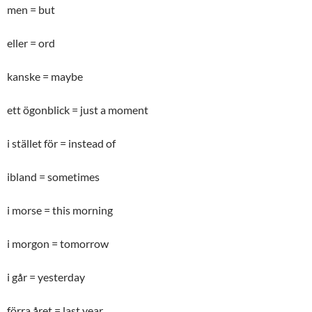
men = but
eller = ord
kanske = maybe
ett ögonblick = just a moment
i stället för = instead of
ibland = sometimes
i morse = this morning
i morgon = tomorrow
i går = yesterday
förra året = last year