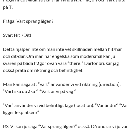
på
T
.
Fråga: Vart sprang älgen?
Svar: Hit!/Dit!
Detta hjälper inte om man inte vet skillnaden mellan hit/här
och dit/där. Om man har engelska som modersmål kan ju
svaren på båda frågor ovan vara “there!” Därför brukar jag
också prata om riktning och befintlighet.
Man kan säga att “vart” använder vi vid riktning (direction).
“Vart ska du åka?” “Vart är vi på väg?”
“Var” använder vi vid befintligt läge (location). “Var är du?” “Var
ligger lekplatsen?”
P.S. Vi kan ju säga “Var sprang älgen?” också. Då undrar vi ju var