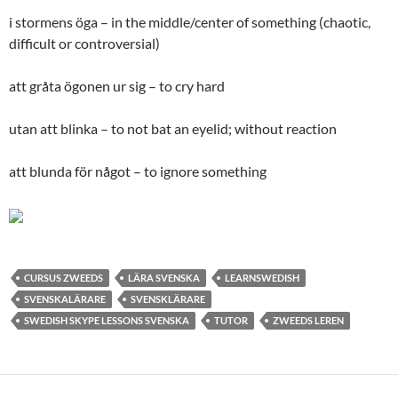
i stormens öga – in the middle/center of something (chaotic,
difficult or controversial)
att gråta ögonen ur sig – to cry hard
utan att blinka – to not bat an eyelid; without reaction
att blunda för något – to ignore something
CURSUS ZWEEDS
LÄRA SVENSKA
LEARNSWEDISH
SVENSKALÄRARE
SVENSKLÄRARE
SWEDISH SKYPE LESSONS SVENSKA
TUTOR
ZWEEDS LEREN