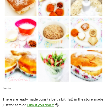
Semlor
There are ready made buns (albeit a bit flat) in the store, made
just for semlor.
Link if you don´t
. 🙂