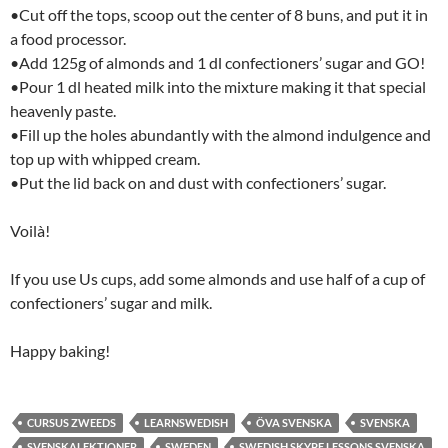
•Cut off the tops, scoop out the center of 8 buns, and put it in
a food processor.
•Add 125g of almonds and 1 dl confectioners’ sugar and GO!
•Pour 1 dl heated milk into the mixture making it that special
heavenly paste.
•Fill up the holes abundantly with the almond indulgence and
top up with whipped cream.
•Put the lid back on and dust with confectioners’ sugar.
Voilà!
If you use Us cups, add some almonds and use half of a cup of
confectioners’ sugar and milk.
Happy baking!
CURSUS ZWEEDS
LEARNSWEDISH
ÖVA SVENSKA
SVENSKA
SVENSKALEKTIONER
SWEDEN
SWEDISH SKYPE LESSONS SVENSKA