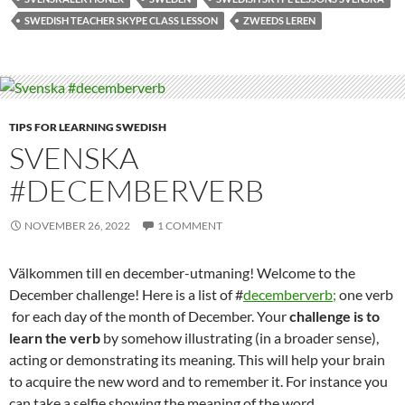
SWEDISH TEACHER SKYPE CLASS LESSON
ZWEEDS LEREN
TIPS FOR LEARNING SWEDISH
SVENSKA
#DECEMBERVERB
NOVEMBER 26, 2022
1 COMMENT
Välkommen till en december-utmaning! Welcome to the
December challenge! Here is a list of #
decemberverb;
one verb
for each day of the month of December. Your
challenge is to
learn the verb
by somehow illustrating (in a broader sense),
acting or demonstrating its meaning. This will help your brain
to acquire the new word and to remember it. For instance you
can take a selfie showing the meaning of the word