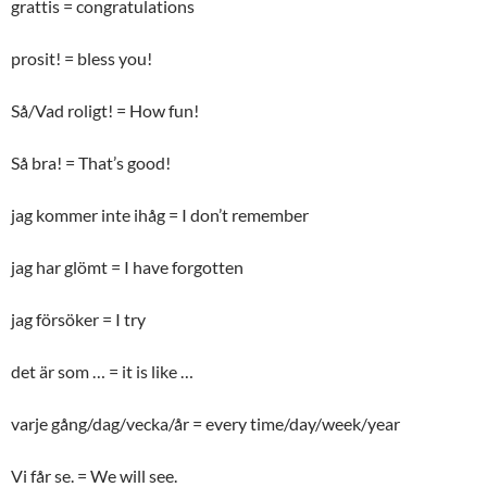
grattis = congratulations
prosit! = bless you!
Så/Vad roligt! = How fun!
Så bra! = That’s good!
jag kommer inte ihåg = I don’t remember
jag har glömt = I have forgotten
jag försöker = I try
det är som … = it is like …
varje gång/dag/vecka/år = every time/day/week/year
Vi får se. = We will see.