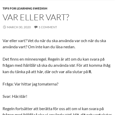
TIPS FOR LEARNING SWEDISH
VAR ELLER VART?
MARCH 30, 2020
1 COMMENT
Var eller vart? Vet du när du ska använda var och när du ska
använda vart? Om inte kan du läsa nedan.
Det finns en minnesregel. Regeln är att om du kan svara på
frågan med
så ska du använda
För att komma ihåg
här/där
var.
kan du tänka på att hä
r
, dä
r
och va
r
alla slutar på
R
.
Fråga: Var hittar jag tomaterna?
Svar: Här/där!
Regeln fortsätter att berätta för oss att om vi kan svara på
frågan med
så ska vi använda
Hi
t,
di
t
och var
t
slutar
hit/dit
vart.