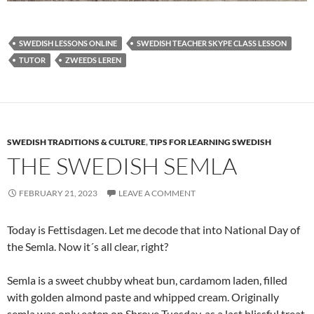
SWEDISH LESSONS ONLINE
SWEDISH TEACHER SKYPE CLASS LESSON
TUTOR
ZWEEDS LEREN
SWEDISH TRADITIONS & CULTURE
,
TIPS FOR LEARNING SWEDISH
THE SWEDISH SEMLA
FEBRUARY 21, 2023
LEAVE A COMMENT
Today is Fettisdagen. Let me decode that into National Day of
the Semla. Now it´s all clear, right?
Semla is a sweet chubby wheat bun, cardamom laden, filled
with golden almond paste and whipped cream. Originally
semla was only eaten on Shrove Tuesday, as a last blissful treat