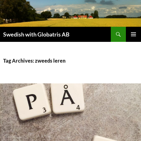
Skip
to
content
Search
Swedish with Globatris AB
PRIMAR
MENU
Tag Archives: zweeds leren