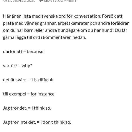
MARCH 22, 2020
LEAVE A COMMENT
Här är en lista med svenska ord för konversation. Försök att
prata med vänner, grannar, arbetskamrater och andra föräldrar
om du har barn, eller andra hundägare om du har hund! Du får
gärna lägga till ord i kommentaren nedan.
därför att = because
varför? = why?
det är svårt = it is difficult
till exempel = for instance
Jag tror det. = I think so.
Jag tror inte det. = I don’t think so.