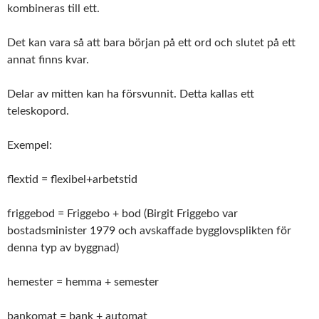
kombineras till ett.
Det kan vara så att bara början på ett ord och slutet på ett
annat finns kvar.
Delar av mitten kan ha försvunnit. Detta kallas ett
teleskopord.
Exempel:
flextid = flexibel+arbetstid
friggebod = Friggebo + bod (Birgit Friggebo var
bostadsminister 1979 och avskaffade bygglovsplikten för
denna typ av byggnad)
hemester = hemma + semester
bankomat = bank + automat