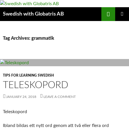
Skip
to
Search
Swedish with Globatris AB
content
PRIMAR
MENU
Tag Archives: grammatik
TIPS FOR LEARNING SWEDISH
TELESKOPORD
JANUARY 24, 2018
LEAVE A COMMENT
Teleskopord
Ibland bildas ett nytt ord genom att två eller flera ord