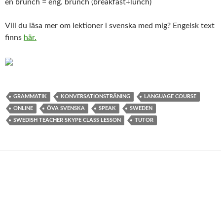
en brunch = eng. brunch (breakfast+lunch)
Vill du läsa mer om lektioner i svenska med mig? Engelsk text
finns
här.
GRAMMATIK
KONVERSATIONSTRÄNING
LANGUAGE COURSE
ONLINE
ÖVA SVENSKA
SPEAK
SWEDEN
SWEDISH TEACHER SKYPE CLASS LESSON
TUTOR