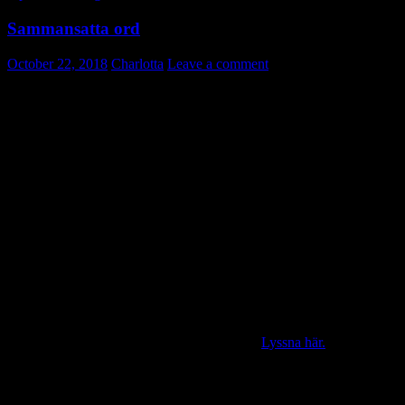
Sammansatta ord
October 22, 2018
Charlotta
Leave a comment
I svenskan sätter vi gärna ihop ord. Det kallas för ett sammansatt
ord.
Ett exempel är:
sjuk+sköterska = sjuksköterska
Ett annat är:
konsonant+strykning = konsonantstrykning
I det sista exemplet har vi fem konsonanter i rad.
Men vad händer om bokstäverna är de samma?
Lyssna på ett inslag i radio om hur vi gör i svenskan när vi skapa
sammansatta ord med likadana konsonanter.
Lyssna här.
Om du inte vill lyssna kan du läsa här nedan.
I svenskan får man inte ha tre likadana
konsonanter
bredvid