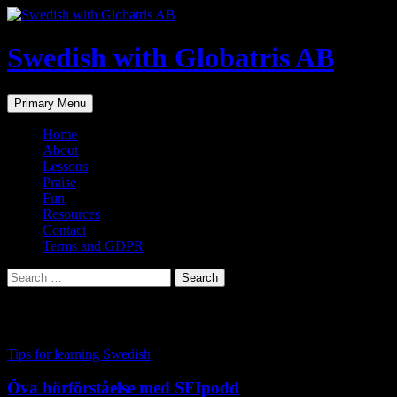
Skip
to
content
Swedish with Globatris AB
Search
Primary Menu
Home
About
Lessons
Praise
Fun
Resources
Contact
Terms and GDPR
Search
for:
Tag Archives: läxhjälp svenska
Tips for learning Swedish
Öva hörförståelse med SFIpodd