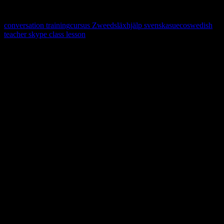
Inte särskilt vanligt, men det kan finnas!
conversation training
cursus Zweeds
läxhjälp svenska
sueco
swedish
teacher skype class lesson
Learn, improve and stay fluent.
Convenient and flexible tutoring online.
Sign me up for the newsletter ! Tips when