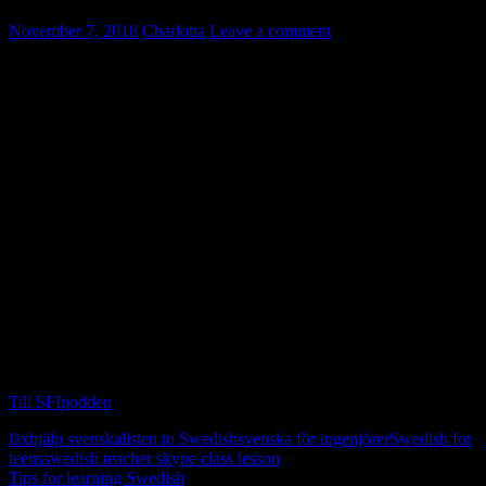
November 7, 2018
Charlotta
Leave a comment
Du kan öva hörförståelse med hjälp av SFIpodden.
Här finns program på svenska som du kan lyssna på. Till varje
program finns en pdf-fil med text. Försök att lyssna och förstå vad
texten handlar om först, utan att titta på texten.
Exempel på program:
Vad gör du för att må bra?
Vad gör du en vanlig dag?
Recept
Sommarvandring
Till SFIpodden
läxhjälp svenska
listen to Swedish
svenska för ingenjörer
Swedish for
teens
swedish teacher skype class lesson
Tips for learning Swedish