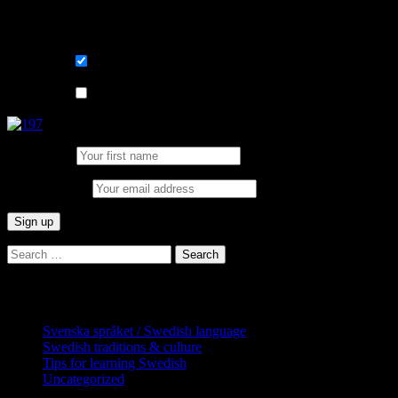
learning Swedish.
List choice
På svenska
List choice
In English
First Name:
Email address:
Search
for:
Categories
Svenska språket / Swedish language
Swedish traditions & culture
Tips for learning Swedish
Uncategorized