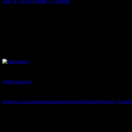
June 20, 2018
Charlotta
1 Comment
Midsommar / Midsummer essential vocab
Midsommar / Midsummer might be Sweden’s most beloved holiday. And 
according to the raindrops falling.
Learn new vocabulary related to the festivity. I have excluded word as
Du hittar filen som pdf här nedan/ You can find a pdf below. Please, fo
midsommarord1
language coach
midsommar
midsummer
privatlärare
skype
study Swedis