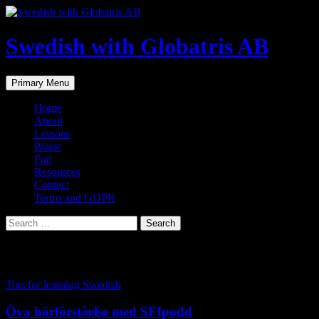
Skip
to
content
Swedish with Globatris AB
Search
Primary Menu
Home
About
Lessons
Praise
Fun
Resources
Contact
Terms and GDPR
Search
for:
Tag Archives: Swedish for teens
Tips for learning Swedish
Öva hörförståelse med SFIpodd