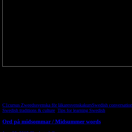
Det är så praktiskt att ha ett ord för detta! // Very handy to have a wo
Exempel:
Vi ses i övermorgon!
C1
cursus Zweeds
svenska för läkare
svenskakurs
Swedish conversatio
Swedish traditions & culture
,
Tips for learning Swedish
Ord på midsommar / Midsummer words