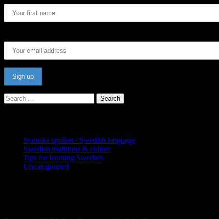
Email address:
Search
for:
Categories
Svenska språket / Swedish language
Swedish traditions & culture
Tips for learning Swedish
Uncategorized
Copyright Globatris AB. Remember you are 
downloads (where permitted) from this site