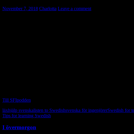
November 7, 2018
Charlotta
Leave a comment
Du kan öva hörförståelse med hjälp av SFIpodden.
Här finns program på svenska som du kan lyssna på. Till varje program f
Exempel på program:
Vad gör du för att må bra?
Vad gör du en vanlig dag?
Recept
Sommarvandring
Till SFIpodden
läxhjälp svenska
listen to Swedish
svenska för ingenjörer
Swedish for t
Tips for learning Swedish
I övermorgon