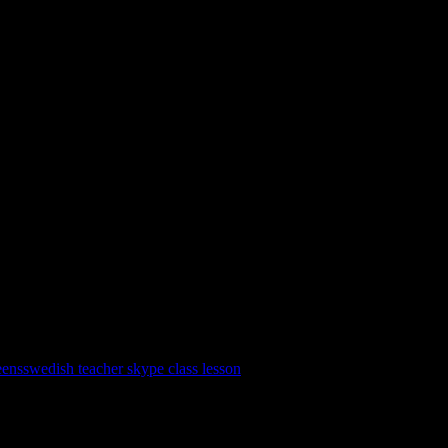
inns en pdf-fil med text. Försök att lyssna och förstå vad texten handlar
eens
swedish teacher skype class lesson