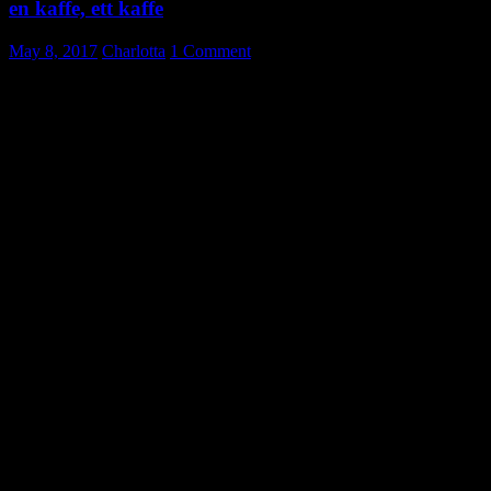
en kaffe, ett kaffe
May 8, 2017
Charlotta
1 Comment
Kaffe – en eller ett?
Coffee – indefinite article en or ett?
It depends on wether we refer to a cup of coffee or coffee as a
product.
A few examples:
Jag vill ha en kaffe, tack.
En kaffe skulle smaka bra nu!
Det är ett dyrt kaffe.
Kaffet är verkligen gott!
Same goes for
fika …
Ska vi ta en fika? (en fika; what you eat)