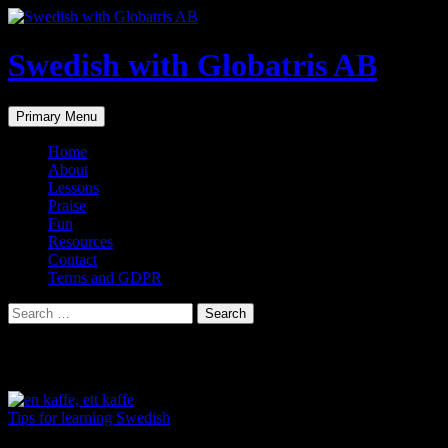
Skip
to
content
Swedish with Globatris AB
Search
Primary Menu
Home
About
Lessons
Praise
Fun
Resources
Contact
Terms and GDPR
Search
for:
Tag Archives: kaffe
Tips for learning Swedish