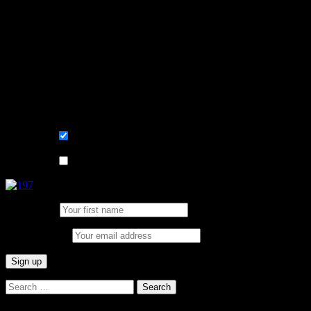
Learn, improve and stay fluent.
Convenient and flexible tutoring online.
Sign me up for the newsletter ! Tips when
learning Swedish.
List choice
På svenska
List choice
In English
First Name:
Email address:
Search
for: