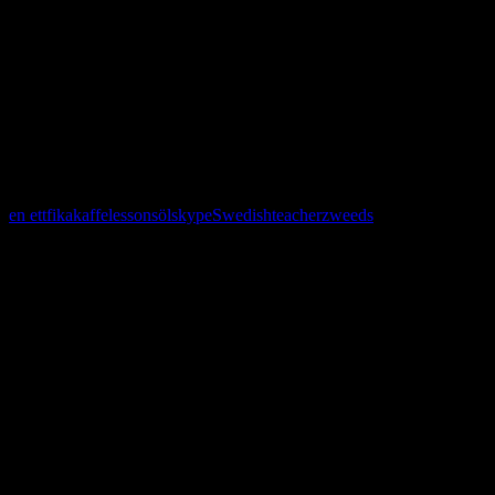
Fikat klockan tre var inställt. (ett fika; the activity)
… and öl
En öl, tack!
Vilket öl vill du ha? (Ett öl)
en ett
fika
kaffe
lessons
öl
skype
Swedish
teacher
zweeds