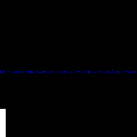
ish lessons
svenska
Swedish lessons in New York and Los Angeles
Swedi
*