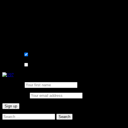
Learn, improve and stay fluent. Convenient
Sign me up for the newsletter ! Tips when 
List choice
På svenska
List choice
In English
First Name:
Email address:
Search
for: