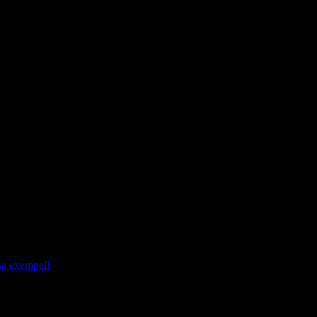
och blev utmattad.
örden osannolik. Det kan lätt bli fel. Och både roligt och
sa exempel!