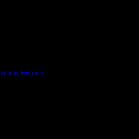
sh online lessons
tutor