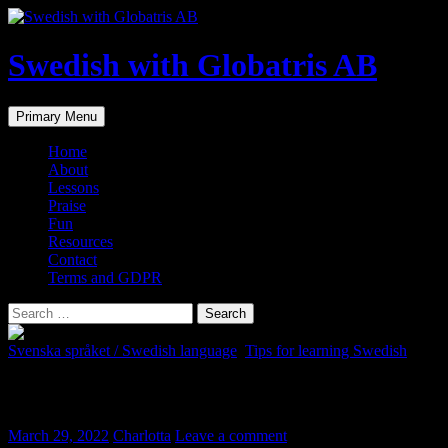
Skip
to
content
Swedish with Globatris AB
Search
Primary Menu
Home
About
Lessons
Praise
Fun
Resources
Contact
Terms and GDPR
Search
for:
Svenska språket / Swedish language
,
Tips for learning Swedish
Bildligt och bokstavligen
March 29, 2022
Charlotta
Leave a comment