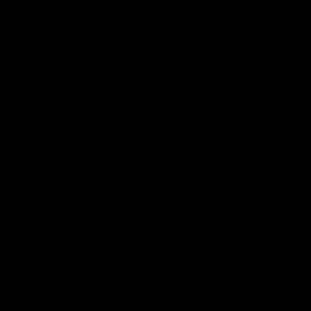
och blev utmattad.