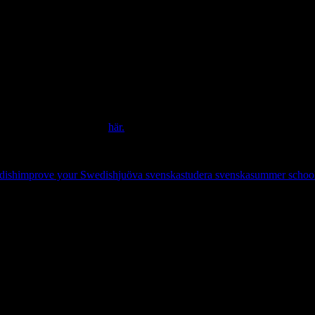
 /Reminder to husband that I
have
told him.
r tillfälligt borta …/ The phone/keys was/were here a minute ago!)
 något annat.
tta in “ju” i alla exempel
här.
dish
improve your Swedish
ju
öva svenska
studera svenska
summer schoo
g. Vad menas egentligen? Hur används uttrycken?