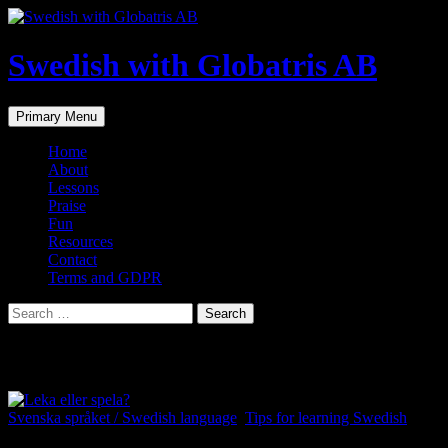
Skip
to
content
Swedish with Globatris AB
Search
Primary Menu
Home
About
Lessons
Praise
Fun
Resources
Contact
Terms and GDPR
Search
for:
Tag Archives: Swedish online lessons
Svenska språket / Swedish language
,
Tips for learning Swedish