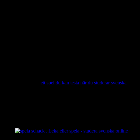
spela gitarr
spela tennis
spela fotboll
spela musik
spela Mario Kart
spela en roll
spela på lotto
spela oskyldig
spela kort
spela Monopol
det spelar ingen roll = it does not matter
Kommer du på fler exempel med leka eller spela? Kommentera gärna
Här finns förresten
ett spel du kan testa när du studerar svenska
English
: Leka and spela both mean play in English. Leka is used when t
goal to achieve.
Leka med lego / barbie = play with lego / barbie
Spela Fortnite / badminton / trummor = play Fortnite / badminton /th