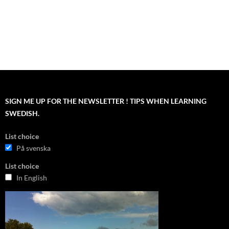
SIGN ME UP FOR THE NEWSLETTER ! TIPS WHEN LEARNING
SWEDISH.
List choice
På svenska
List choice
In English