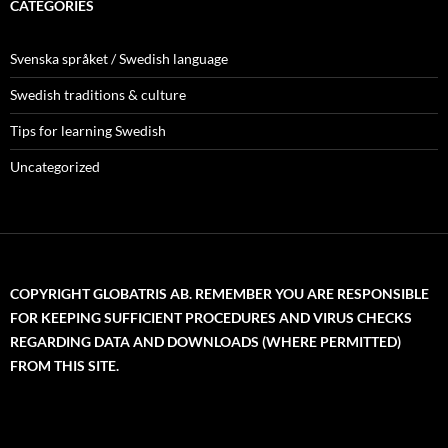
CATEGORIES
Svenska språket / Swedish language
Swedish traditions & culture
Tips for learning Swedish
Uncategorized
COPYRIGHT GLOBATRIS AB. REMEMBER YOU ARE RESPONSIBLE
FOR KEEPING SUFFICIENT PROCEDURES AND VIRUS CHECKS
REGARDING DATA AND DOWNLOADS (WHERE PERMITTED)
FROM THIS SITE.