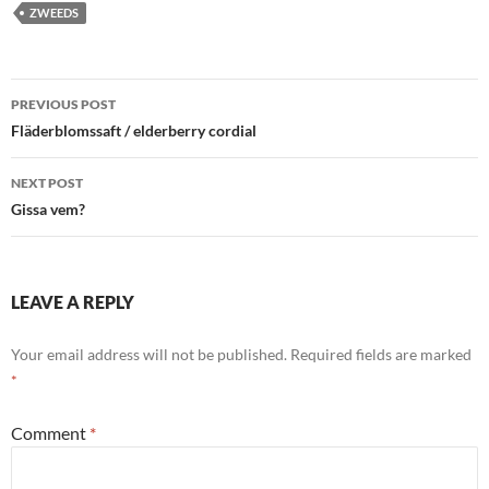
ZWEEDS
Post
PREVIOUS POST
navigation
Fläderblomssaft / elderberry cordial
NEXT POST
Gissa vem?
LEAVE A REPLY
Your email address will not be published.
Required fields are marked
*
Comment
*