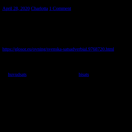
April 28, 2020
Charlotta
1 Comment
Exempel på satsadverbial är:
inte, alltid, aldrig, tyvärr, gärna, kanske, så klart, också, väl, nog, ju ,
ofta, sällan, naturligtvis, verkligen, bara, inte … heller.
Här kan du träna på vad några satsadverbial betyder
https://glosor.eu/ovning/svenska-satsadverbial.9768720.html
Ordföljd vid satsadverbial
Satsadverbialet placeras vanligen efter första verbet och subjektet i
en
huvudsats
, men före första verbet i en
bisats
.
Rak: Jag studerar
alltid
svenska på måndagar.
Rak: Jag vill
gärna
plugga svenska på måndagar.
Bisats, rak: Jag tror, att du
alltid
studerar svenska på måndagar.
Omvänd: På tisdagar studerar jag
alltid
svenska.
Mer om omvänd ordföljd vid satsadverbial: