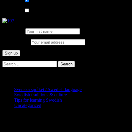
List choice
På svenska
List choice
In English
First Name:
Email address:
Search
for:
Categories
Svenska språket / Swedish language
Swedish traditions & culture
Tips for learning Swedish
Uncategorized
Copyright Globatris AB. Remember you
are responsible for keeping sufficient