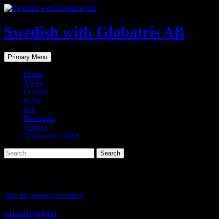
Skip
to
content
Swedish with Globatris AB
Search
Primary Menu
Home
About
Lessons
Praise
Fun
Resources
Contact
Terms and GDPR
Search
for:
Tag Archives: online lärare svenska
Tips for learning Swedish
satsadverbial