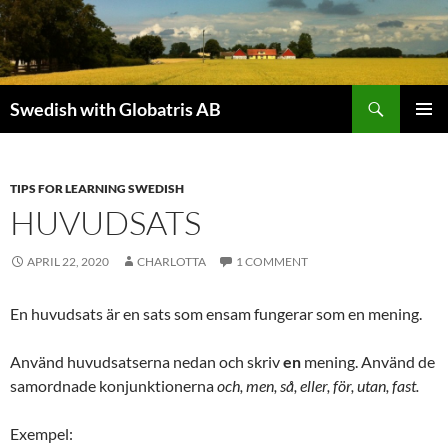
Skip
to
content
Search
Swedish with Globatris AB
PRIMAR
MENU
TIPS FOR LEARNING SWEDISH
HUVUDSATS
APRIL 22, 2020
CHARLOTTA
1 COMMENT
En huvudsats är en sats som ensam fungerar som en mening.
Använd huvudsatserna nedan och skriv
en
mening. Använd de
samordnade konjunktionerna
och, men, så, eller, för, utan, fast.
Exempel: