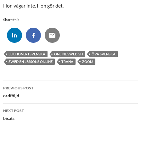
Hon vågar inte. Hon gör det.
Share this...
LEKTIONER I SVENSKA
ONLINE SWEDISH
ÖVA SVENSKA
SWEDISH LESSONS ONLINE
TRÄNA
ZOOM
Post
PREVIOUS POST
navigation
ordföljd
NEXT POST
bisats