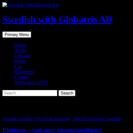
Skip
to
content
Swedish with Globatris AB
Search
Primary Menu
Home
About
Lessons
Praise
Fun
Resources
Contact
Terms and GDPR
Search
for:
Tag Archives: hund
Svenska språket / Swedish language
,
Tips for learning Swedish
Djurläten – vad säger djuren egentligen?