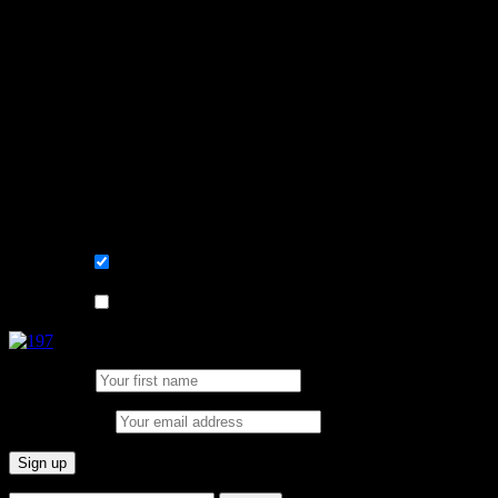
Learn, improve and stay fluent.
Convenient and flexible tutoring online.
Sign me up for the newsletter ! Tips when
learning Swedish.
List choice
På svenska
List choice
In English
First Name:
Email address: