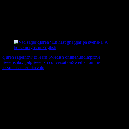
ett bi/en humla
surrar
en varg
ylar
en elefant
trumpetar
djuren säger
how to learn Swedish online
hund
improve
Swedish
läxhjälp
Swedish conversation
Swedish online
lessons
teacher
tutor
valp