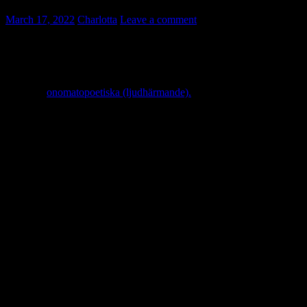
March 17, 2022
Charlotta
Leave a comment
Vad säger djuren på svenska? Det finns många djurläten, men få
som har ett namn på ljudet, och än mer sällan en vedertagen
stavning. Vi vet kanske vad hästen säger, men hur stavas det? I listan
hittar du verb – vad djuren gör – och i vissa fall namnet på ljudet.
Orden är
onomatopoetiska (ljudhärmande).
ett djur
verb
så låter det!
en katt
jamar
mjau
en hund
skäller; morrar
vov, voff
en valp
gnyr
en ko
råmar
mu
en häst
gnäggar
ett får
bräker
bä
en get
bräker
mä