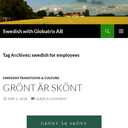
Skip
to
content
Search
Swedish with Globatris AB
PRIMAR
MENU
Tag Archives: swedish for employees
SWEDISH TRADITIONS & CULTURE
GRÖNT ÄR SKÖNT
MAY 2, 2018
LEAVE A COMMENT