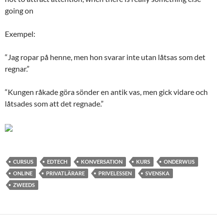
going on
Exempel:
“Jag ropar på henne, men hon svarar inte utan låtsas som det
regnar.”
“Kungen råkade göra sönder en antik vas, men gick vidare och
låtsades som att det regnade.”
CURSUS
EDTECH
KONVERSATION
KURS
ONDERWIJS
ONLINE
PRIVATLÄRARE
PRIVELESSEN
SVENSKA
ZWEEDS