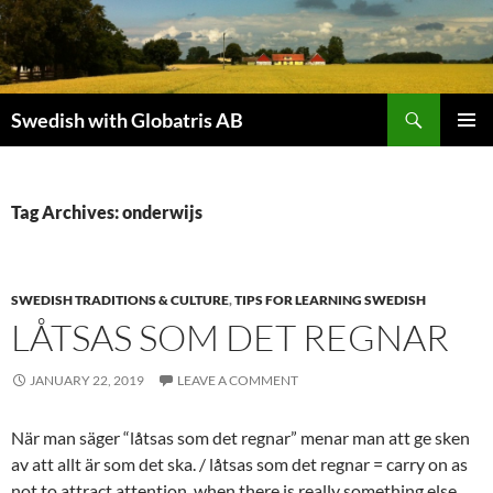
Skip
to
content
Search
Swedish with Globatris AB
PRIMAR
MENU
Tag Archives: onderwijs
SWEDISH TRADITIONS & CULTURE
,
TIPS FOR LEARNING SWEDISH
LÅTSAS SOM DET REGNAR
JANUARY 22, 2019
LEAVE A COMMENT
När man säger “låtsas som det regnar” menar man att ge sken
av att allt är som det ska. / låtsas som det regnar = carry on as
not to attract attention, when there is really something else