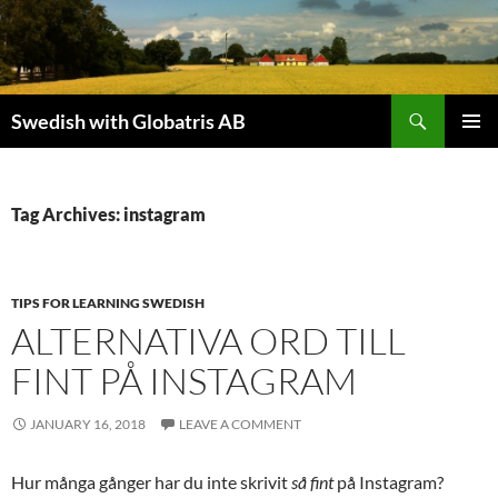
Skip
to
content
Search
Swedish with Globatris AB
PRIMAR
MENU
Tag Archives: instagram
TIPS FOR LEARNING SWEDISH
ALTERNATIVA ORD TILL
FINT PÅ INSTAGRAM
JANUARY 16, 2018
LEAVE A COMMENT
Hur många gånger har du inte skrivit
så fint
på Instagram?