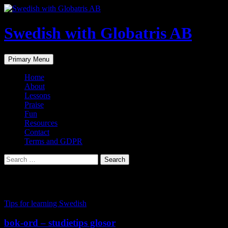
Skip
to
content
Swedish with Globatris AB
Search
Primary Menu
Home
About
Lessons
Praise
Fun
Resources
Contact
Terms and GDPR
Search
for:
Tag Archives: barn
Tips for learning Swedish
bok-ord – studietips glosor