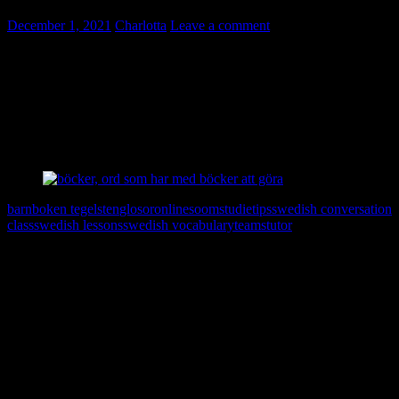
December 1, 2021
Charlotta
Leave a comment
Du känner kanske till ordet bok. Men kan du andra bok-ord? När du
lär dig ett ord är det bra att lära sig andra ord som relaterar till ordet.
På bilden ser du ett exempel.
Jag fick också förslaget “en redaktör” via en följare på Instagram.
P.S. Du kommer väl ihåg –
en bok, flera böcker
barn
bok
en tegelsten
glosor
online
soom
studietips
swedish conversation
class
swedish lessons
swedish vocabulary
teams
tutor