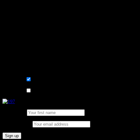
Learn, improve and stay fluent.
Convenient and flexible tutoring online.
Sign me up for the newsletter ! Tips when
learning Swedish.
List choice
På svenska
List choice
In English
First Name:
Email address: