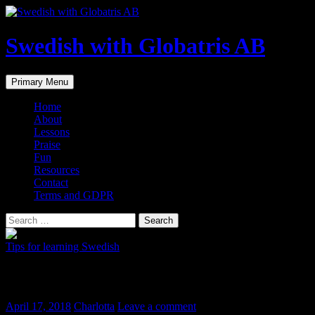
Skip
to
content
Swedish with Globatris AB
Search
Primary Menu
Home
About
Lessons
Praise
Fun
Resources
Contact
Terms and GDPR
Search
for:
Tips for learning Swedish
Bokryggspoesi
April 17, 2018
Charlotta
Leave a comment