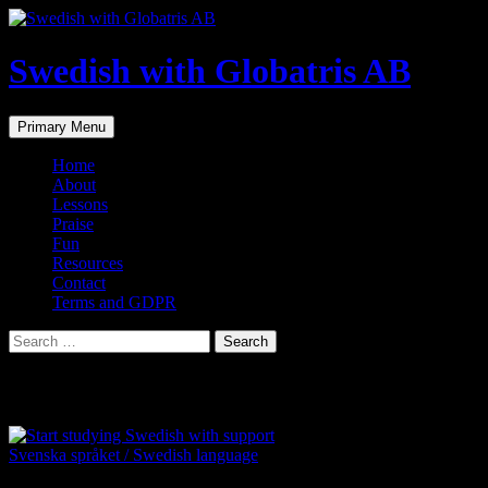
Skip
to
content
Swedish with Globatris AB
Search
Primary Menu
Home
About
Lessons
Praise
Fun
Resources
Contact
Terms and GDPR
Search
for:
Tag Archives: Swedish lessons tutor teache
Svenska språket / Swedish language