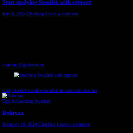
Start studying Swedish with support
July 8, 2024
Charlotta
Leave a comment
Turn half of your lunch break into your personal classroom – learn Sw
long way when it comes to becoming a part of Sweden. Start studyin
“I decided to take classes with Charlotta so that I could focus 100
E-mail me for details. Tell me a little bit about why you are learning
charlotta@globatris.se
Studying Swedish with support
study Swedish online
Swedish lessons tutor teacher
Tips for learning Swedish
Bokrean
February 19, 2024
Charlotta
Leave a comment