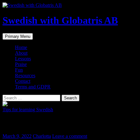
Skip
to
content
Swedish with Globatris AB
Search
Primary Menu
Home
About
Lessons
Praise
Fun
Resources
Contact
Terms and GDPR
Search
for:
Tips for learning Swedish
Väder
March 9, 2022
Charlotta
Leave a comment