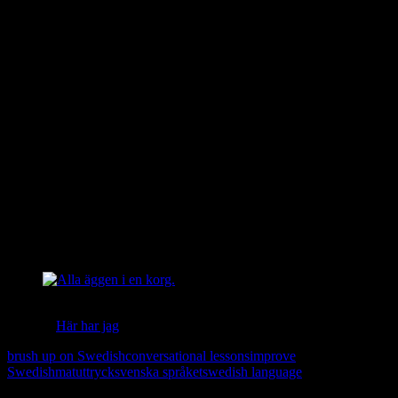
Nu är det kokta fläsket stekt. The goose is cooked.
De är lika goda kålsupare. They are equally bad (behaviour).
Att ha rent mjöl i påsen. To have a clear conscience.
Klart som korvspad. = Kristallklart. Clear as a crystal.
Det äter mig ur huset! Eat you out of house and home.
Alla äggen i en korg. All your eggs in one basket.
Att gråta över spilld mjölk. To cry over spilled milk.
Att ta det med en nypa salt. To take something with a grain of salt.
Fyll på med fler i kommentarerna om du kommer på något!
Nu kan du förhoppningvis några ny mat-uttryck! Vill du lära dig fler
uttryck?
Här har jag
samlat några som har med “öga” att göra.
brush up on Swedish
conversational lessons
improve
Swedish
matuttryck
svenska språket
swedish language