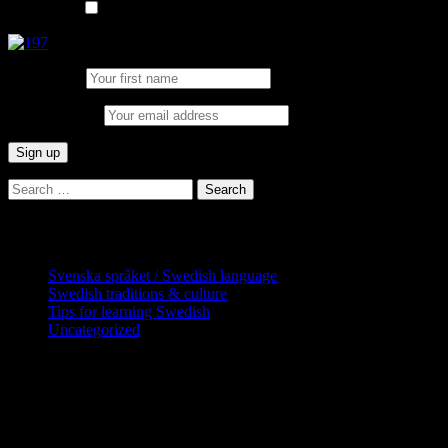
List choice
In English
First Name:
Email address:
Search
for:
Categories
Svenska språket / Swedish language
Swedish traditions & culture
Tips for learning Swedish
Uncategorized
Copyright Globatris AB. Remember you
are responsible for keeping sufficient
procedures and virus checks regarding