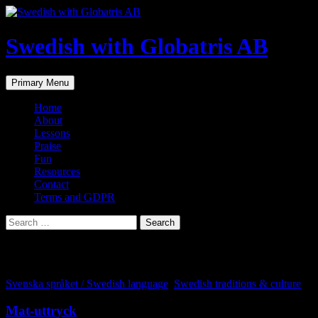
Skip
to
content
Swedish with Globatris AB
Search
Primary Menu
Home
About
Lessons
Praise
Fun
Resources
Contact
Terms and GDPR
Search
for:
Tag Archives: swedish language
Svenska språket / Swedish language
,
Swedish traditions & culture
Mat-uttryck